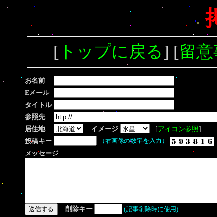
[
トップに戻る
] [
留意
お名前
Eメール
タイトル
参照先
居住地
イメージ
[
アイコン参照
]
投稿キー
（右画像の数字を入力）
メッセージ
削除キー
(記事削除時に使用)