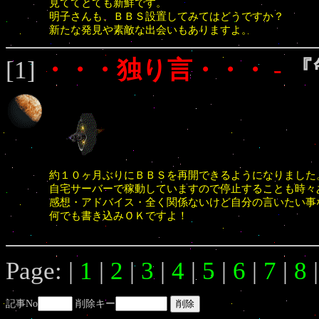
見ててとても新鮮です。
明子さんも、ＢＢＳ設置してみてはどうですか？
新たな発見や素敵な出会いもありますよ。
[1]
・・・独り言・・・
-
『
約１０ヶ月ぶりにＢＢＳを再開できるようになりました
自宅サーバーで稼動していますので停止することも時々
感想・アドバイス・全く関係ないけど自分の言いたい事
何でも書き込みＯＫですよ！
Page: |
1
|
2
|
3
|
4
|
5
|
6
|
7
|
8
記事No
削除キー