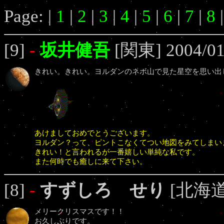
Page: |
1
|
2
|
3
|
4
|
5
|
6
|
7
|
8
[9]
-
坂井健吾
[関東] 2004/01/
きれい。きれい。ヨルダンのネボ山で見た星空を思い出
あけましておめでとうございます。
ヨルダン？って、ピントこなくてつい地図をみてしまい
きれい！と言われるが一番嬉しい単純な私です。
また何時でも癒しに来て下さい。
[8]
-
すずしろ せり
[北海道] 
メリークリスマスです！！
お久しぶりです。